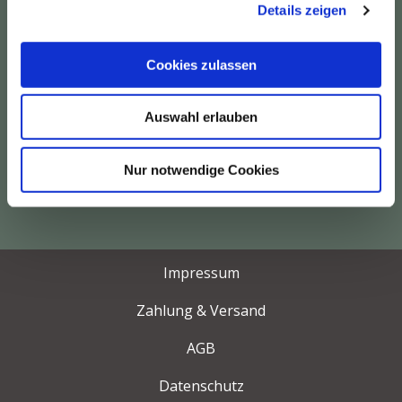
Details zeigen
s
a
u
Cookies zulassen
s
w
Jetzt senden
Auswahl erlauben
a
h
l
Nur notwendige Cookies
Impressum
Zahlung & Versand
AGB
Datenschutz