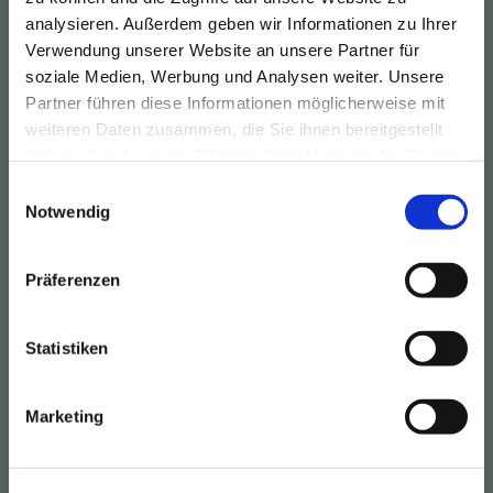
Name
*
analysieren. Außerdem geben wir Informationen zu Ihrer
Verwendung unserer Website an unsere Partner für
soziale Medien, Werbung und Analysen weiter. Unsere
Partner führen diese Informationen möglicherweise mit
Telefonnummer
weiteren Daten zusammen, die Sie ihnen bereitgestellt
haben oder die sie im Rahmen Ihrer Nutzung der Dienste
gesammelt haben.
E
Notwendig
i
E-Mail
*
n
w
Präferenzen
i
l
l
Statistiken
Ihre Nachricht
i
g
Marketing
u
n
g